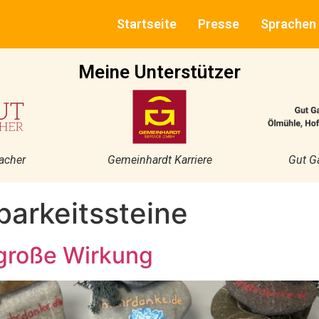
Startseite
Presse
Sprachen
Meine Unterstützer
acher
Gemeinhardt Karriere
Gut G
arkeitssteine
große Wirkung​